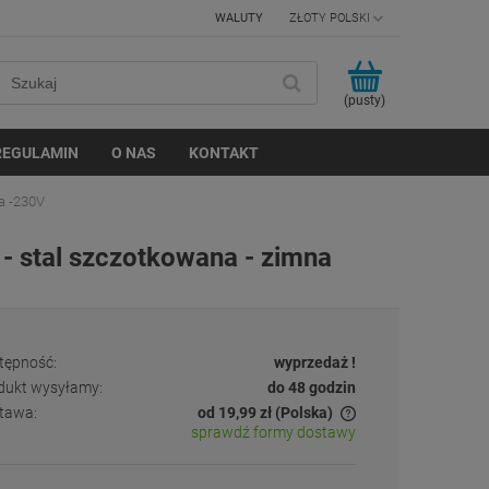
WALUTY
(pusty)
REGULAMIN
O NAS
KONTAKT
a -230V
 stal szczotkowana - zimna
tępność:
wyprzedaż !
dukt wysyłamy:
do 48 godzin
tawa:
od 19,99 zł
(Polska)
sprawdź formy dostawy
Cena nie zawiera ewentualnych kosztów
płatności