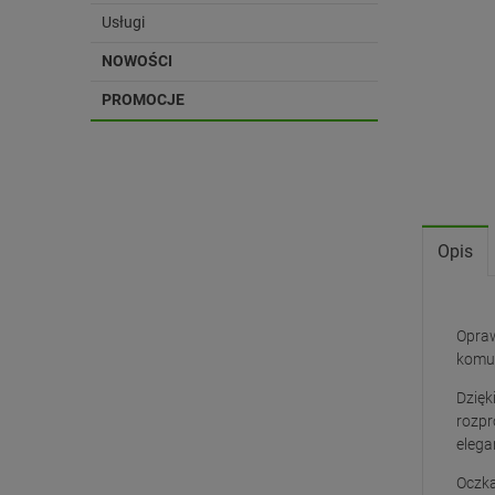
Usługi
NOWOŚCI
PROMOCJE
Opis
Opraw
komun
Dzięk
rozpr
elega
Oczka