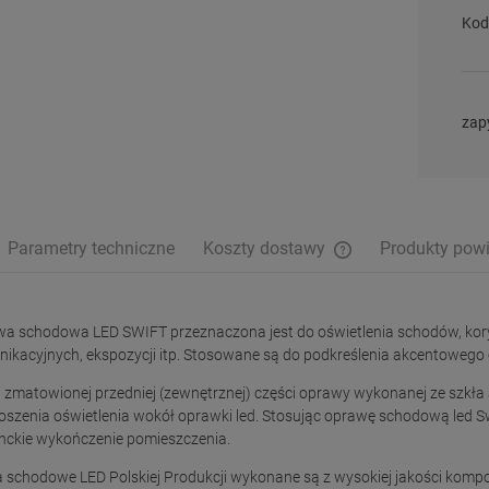
Kod
zap
Parametry techniczne
Koszty dostawy
Produkty pow
Cena nie zawiera ewe
płatności
a schodowa LED SWIFT przeznaczona jest do oświetlenia schodów, kor
ikacyjnych, ekspozycji itp. Stosowane są do podkreślenia akcentowego 
i zmatowionej przedniej (zewnętrznej) części oprawy wykonanej ze szkł
oszenia oświetlenia wokół oprawki led. Stosując oprawę schodową led S
nckie wykończenie pomieszczenia.
 schodowe LED Polskiej Produkcji wykonane są z wysokiej jakości komp