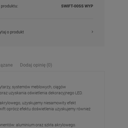
 produktu:
SWIFT-00SS WYP
ytaj o produkt
iązane
Dodaj opinię (0)
ntualnych kosztów
ytarzy, systemów meblowych, ciągów
oraz uzyskania oświetlenia dekoracyjnego LED.
a akrylowego, uzyskujemy niesamowity efekt
wift oprócz efektu doświetlenia uzyskujemy również
onentów: aluminium oraz szkła akrylowego.