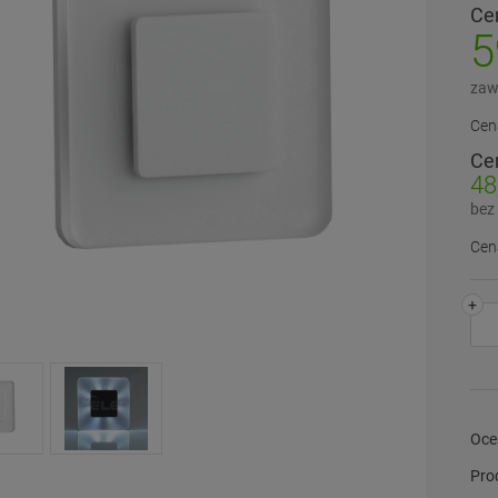
Cen
5
zaw
Cen
Ce
48
bez
Cen
+
Oce
Pro