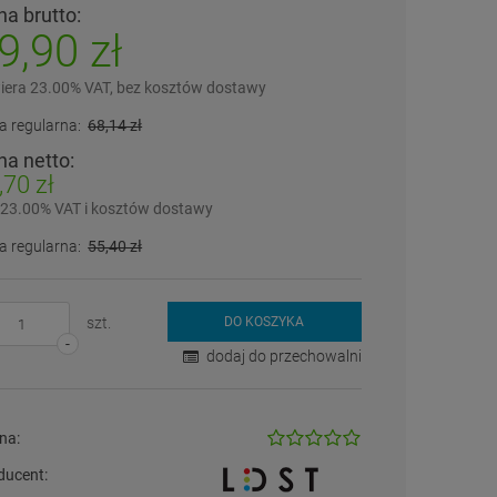
a brutto:
9,90 zł
iera 23.00% VAT, bez kosztów dostawy
a regularna:
68,14 zł
na netto:
,70 zł
 23.00% VAT i kosztów dostawy
a regularna:
55,40 zł
szt.
DO KOSZYKA
-
dodaj do przechowalni
na:
ducent: