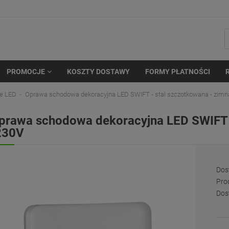
PROMOCJE
KOSZTY DOSTAWY
FORMY PŁATNOŚCI
e LED
Oprawa schodowa dekoracyjna LED SWIFT - stal szczotkowana - zimn
prawa schodowa dekoracyjna LED SWIFT -
230V
Dos
Pro
Dos