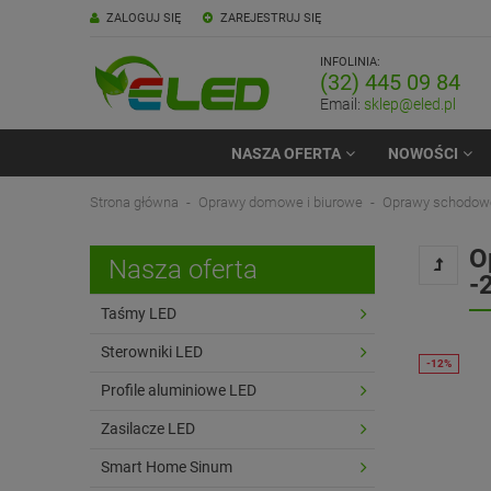
ZALOGUJ SIĘ
ZAREJESTRUJ SIĘ
INFOLINIA:
(32) 445 09 84
Email:
sklep@eled.pl
NASZA OFERTA
NOWOŚCI
Strona główna
Oprawy domowe i biurowe
Oprawy schodow
O
Nasza oferta
-
Taśmy LED
Sterowniki LED
Profile aluminiowe LED
Zasilacze LED
Smart Home Sinum