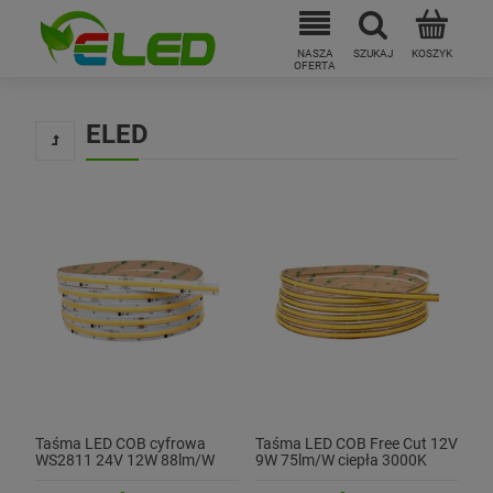
ELED
Taśma LED COB cyfrowa
Taśma LED COB Free Cut 12V
WS2811 24V 12W 88lm/W
9W 75lm/W ciepła 3000K
neutralna 4000K CRI90 - 60
CRI90+
pikseli/mb