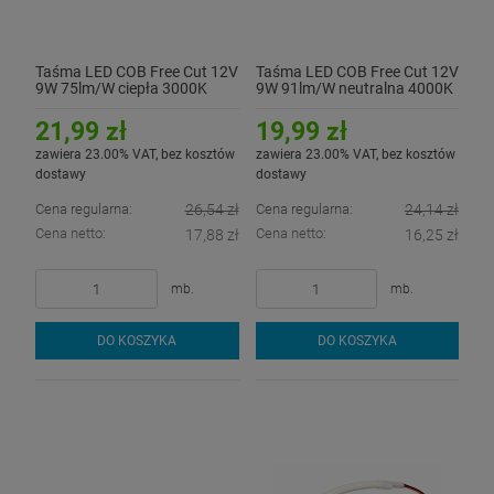
Taśma LED COB Free Cut 12V
Taśma LED COB Free Cut 12V
9W 75lm/W ciepła 3000K
9W 91lm/W neutralna 4000K
CRI90+ - hermetyczna IP54
CRI90+
21,99 zł
19,99 zł
zawiera 23.00% VAT, bez kosztów
zawiera 23.00% VAT, bez kosztów
dostawy
dostawy
Cena regularna:
26,54 zł
Cena regularna:
24,14 zł
Cena netto:
Cena netto:
17,88 zł
16,25 zł
mb.
mb.
DO KOSZYKA
DO KOSZYKA