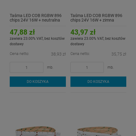
Taśma LED COB RGBW 896
Taśma LED COB RGBW 896
chips 24V 16W + neutralna
chips 24V 16W + zimna
4000K CRI90+ - hermetyczna
6500K CRI90+
IP54
47,88 zł
43,97 zł
zawiera 23.00% VAT, bez kosztów
zawiera 23.00% VAT, bez kosztów
dostawy
dostawy
Cena netto:
Cena netto:
38,93 zł
35,75 zł
mb.
mb.
DO KOSZYKA
DO KOSZYKA