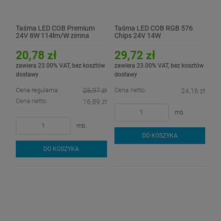
Taśma LED COB Premium
Taśma LED COB RGB 576
24V 8W 114lm/W zimna
Chips 24V 14W
6500K CRI90+ - hermetyczna
IP54
20,78 zł
29,72 zł
zawiera 23.00% VAT, bez kosztów
zawiera 23.00% VAT, bez kosztów
dostawy
dostawy
Cena regularna:
25,97 zł
Cena netto:
24,16 zł
Cena netto:
16,89 zł
mb.
mb.
DO KOSZYKA
DO KOSZYKA