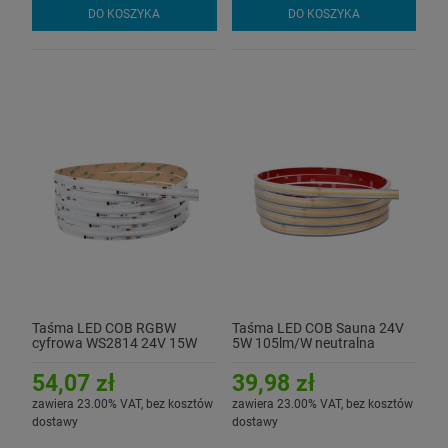
DO KOSZYKA
DO KOSZYKA
Taśma LED COB RGBW
Taśma LED COB Sauna 24V
cyfrowa WS2814 24V 15W
5W 105lm/W neutralna
(W - neutralna 4000K) -
4000K CRI90+ - hermetyczna
hermetyczna IP54
IP67
54,07 zł
39,98 zł
zawiera 23.00% VAT, bez kosztów
zawiera 23.00% VAT, bez kosztów
dostawy
dostawy