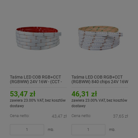
Taśma LED COB RGB+CCT
Taśma LED COB RGB+CCT
(RGBWW) 24V 16W - (CCT -
(RGBWW) 840 chips 24V 16W
2700K - 6500K) CRI90+ -
- (CCT - 2700K - 6500K)
hermetyczna IP67
CRI90+
53,47 zł
46,31 zł
zawiera 23.00% VAT, bez kosztów
zawiera 23.00% VAT, bez kosztów
dostawy
dostawy
Cena netto:
Cena netto:
43,47 zł
37,65 zł
mb.
mb.