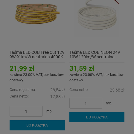
Taśma LED COB Free Cut 12V
Taśma LED COB NEON 24V
9W 91lm/W neutralna 4000K
10W 120lm/W neutralna
CRI90+ - hermetyczna IP54
4000K - hermetyczna IP67
21,99 zł
31,59 zł
zawiera 23.00% VAT, bez kosztów
zawiera 23.00% VAT, bez kosztów
dostawy
dostawy
Cena regularna:
26,54 zł
Cena netto:
25,68 zł
Cena netto:
17,88 zł
mb.
mb.
DO KOSZYKA
DO KOSZYKA