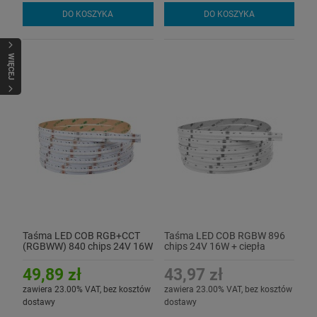
DO KOSZYKA
DO KOSZYKA
WIĘCEJ
Taśma LED COB RGB+CCT
Taśma LED COB RGBW 896
(RGBWW) 840 chips 24V 16W
chips 24V 16W + ciepła
- (CCT - 2700K - 6500K)
3000K CRI90+
CRI90+ - hermetyczna IP54
49,89 zł
43,97 zł
zawiera 23.00% VAT, bez kosztów
zawiera 23.00% VAT, bez kosztów
dostawy
dostawy