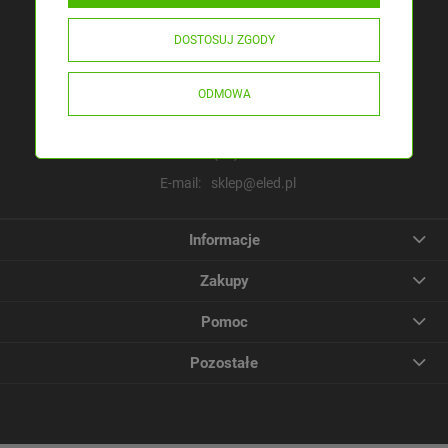
Masz pytania?
DOSTOSUJ ZGODY
Pracujemy pon. - pt.: 8:00 - 16:00
ELED ul. Rabsztyńska 16
ODMOWA
32-310 Klucze, Polska
Tel.:
(32)4450984
E-mail:
sklep@eled.pl
Informacje
Zakupy
Pomoc
Pozostałe