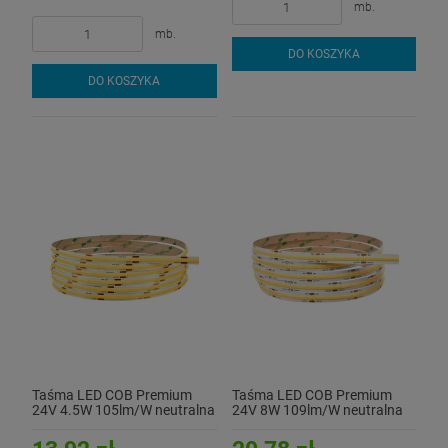
mb.
mb.
DO KOSZYKA
DO KOSZYKA
Taśma LED COB Premium
Taśma LED COB Premium
24V 4.5W 105lm/W neutralna
24V 8W 109lm/W neutralna
4000K CRI90+
4000K CRI90+ - hermetyczna
IP54