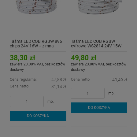
Taśma LED COB RGBW 896
Taśma LED COB RGBW
chips 24V 16W + zimna
cyfrowa WS2814 24V 15W
6500K CRI90+ - hermetyczna
(W - ciepła 3000K)
IP54
38,30 zł
49,80 zł
zawiera 23.00% VAT, bez kosztów
zawiera 23.00% VAT, bez kosztów
dostawy
dostawy
Cena regularna:
47,88 zł
Cena netto:
40,49 zł
Cena netto:
31,14 zł
mb.
mb.
DO KOSZYKA
DO KOSZYKA